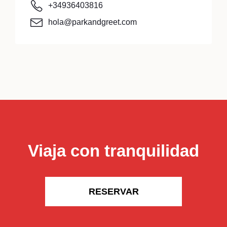
+34936403816
hola@parkandgreet.com
Viaja con tranquilidad
RESERVAR