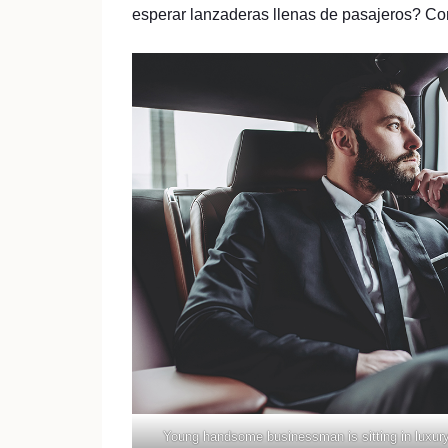
esperar lanzaderas llenas de pasajeros? Con
Young handsome businessman is sitting in luxury