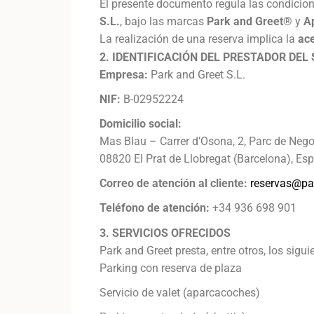
El presente documento regula las condicion
S.L.
, bajo las marcas
Park and Greet®
y
A
La realización de una reserva implica la
ac
2. IDENTIFICACIÓN DEL PRESTADOR DEL 
Empresa:
Park and Greet S.L.
NIF:
B-02952224
Domicilio social:
Mas Blau – Carrer d’Osona, 2, Parc de Nego
08820 El Prat de Llobregat (Barcelona), Es
Correo de atención al cliente:
reservas@pa
Teléfono de atención:
+34 936 698 901
3. SERVICIOS OFRECIDOS
Park and Greet presta, entre otros, los sigui
Parking con reserva de plaza
Servicio de valet (aparcacoches)