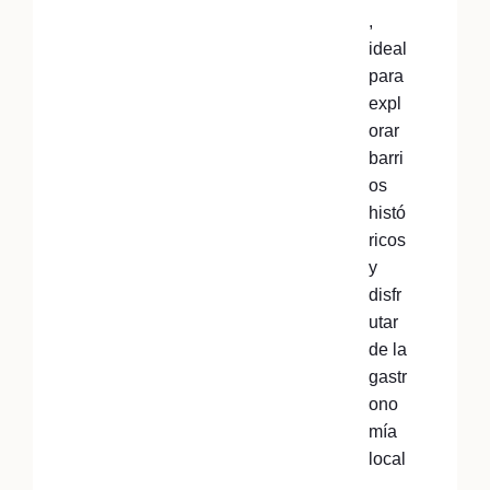
,
ideal
para
expl
orar
barri
os
histó
ricos
y
disfr
utar
de la
gastr
ono
mía
local
.