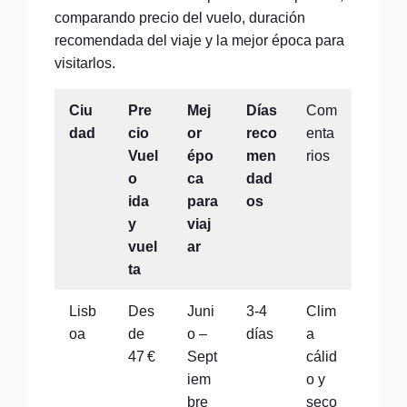
comparando precio del vuelo, duración
recomendada del viaje y la mejor época para
visitarlos.
Ciu
Pre
Mej
Días
Com
dad
cio
or
reco
enta
Vuel
épo
men
rios
o
ca
dad
ida
para
os
y
viaj
vuel
ar
ta
Lisb
Des
Juni
3-4
Clim
oa
de
o –
días
a
47 €
Sept
cálid
iem
o y
bre
seco