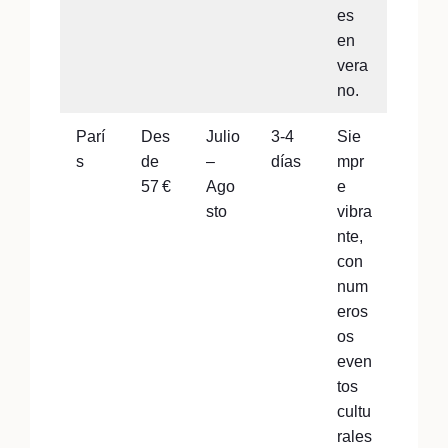
es
en
vera
no.
Parí
Des
Julio
3-4
Sie
s
de
–
días
mpr
57 €
Ago
e
sto
vibra
nte,
con
num
eros
os
even
tos
cultu
rales