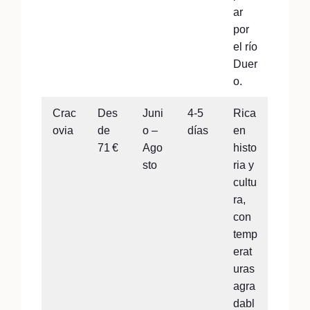
ar
por
el río
Duer
o.
Crac
Des
Juni
4-5
Rica
ovia
de
o –
días
en
71 €
Ago
histo
sto
ria y
cultu
ra,
con
temp
erat
uras
agra
dabl