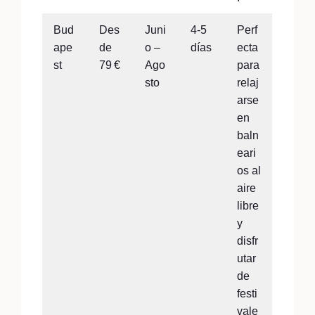
Bud
Des
Juni
4-5
Perf
ape
de
o –
días
ecta
st
79 €
Ago
para
sto
relaj
arse
en
baln
eari
os al
aire
libre
y
disfr
utar
de
festi
vale