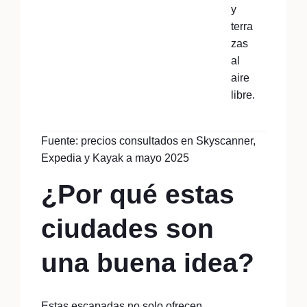
y
terra
zas
al
aire
libre.
Fuente: precios consultados en Skyscanner,
Expedia y Kayak a mayo 2025
¿Por qué estas
ciudades son
una buena idea?
Estas escapadas no solo ofrecen