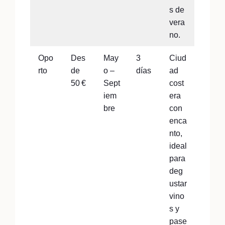
s de
vera
no.
Opo
Des
May
3
Ciud
rto
de
o –
días
ad
50 €
Sept
cost
iem
era
bre
con
enca
nto,
ideal
para
deg
ustar
vino
s y
pase