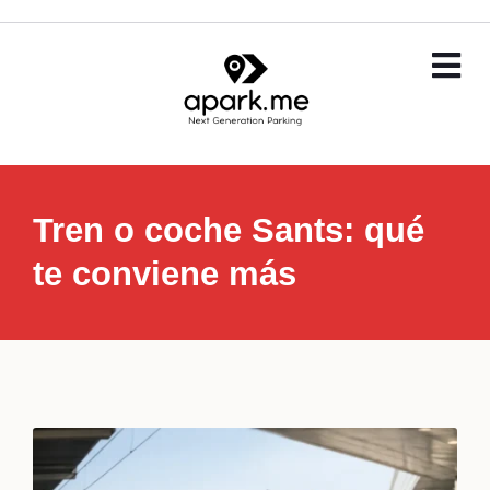
Tren o coche Sants: qué
te conviene más