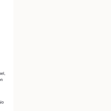
el,
on
 No