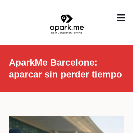
AparkMe Barcelone:
aparcar sin perder tiempo