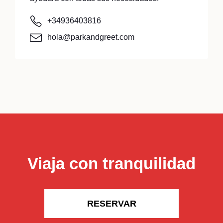
+34936403816
hola@parkandgreet.com
Viaja con tranquilidad
RESERVAR