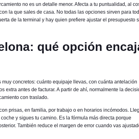
rcamiento no es un detalle menor. Afecta a tu puntualidad, al co
ad con la que sales de casa. No todas las opciones sirven para to
uerta de la terminal y hay quien prefiere ajustar el presupuesto s
elona: qué opción encaj
s muy concretos: cuánto equipaje llevas, con cuánta antelación
s extra antes de facturar. A partir de ahí, normalmente la decis
rcamiento con traslado.
con prisas, en familia, por trabajo o en horarios incómodos. Lle
l coche y sigues tu camino. Es la fórmula más directa porque
posterior. También reduce el margen de error cuando vas ajustad