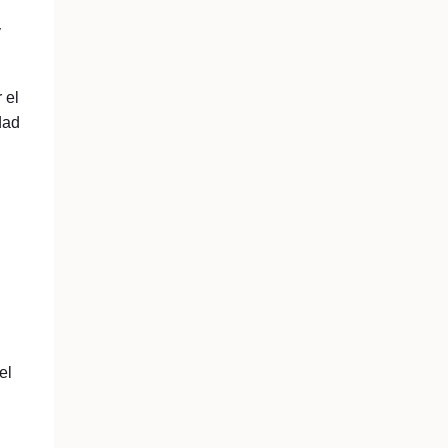
y
 el
dad
el