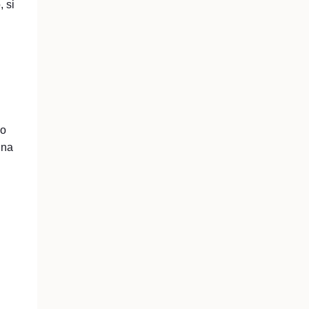
 si
mo
una