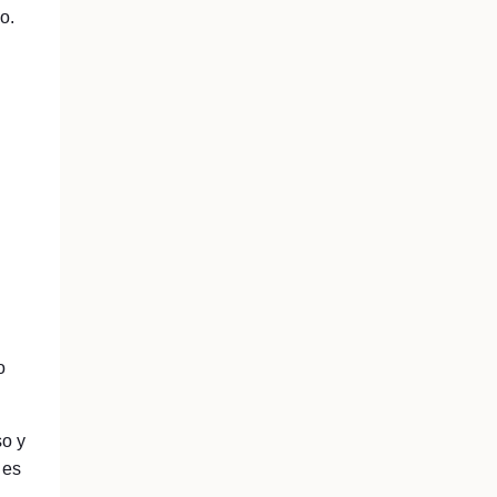
o.
o
so y
 es